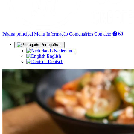
(actual)
Página principal
Menu
Informação
Comentários
Contacto
Português
Nederlands
English
Deutsch